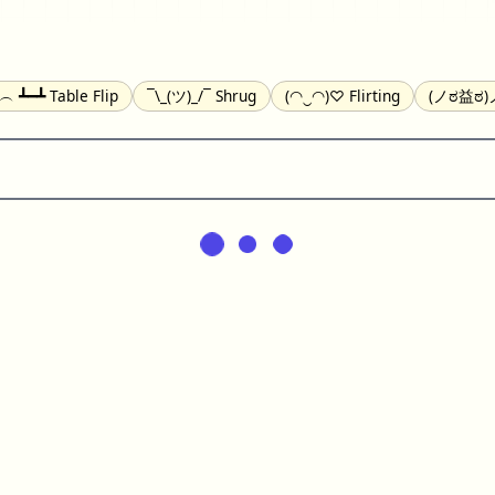
╯︵ ┻━┻ Table Flip
¯\_(ツ)_/¯ Shrug
(◠‿◠)♡ Flirting
(ノಠ益ಠ)ノ
(^_-) Winking
(ᵕ≀ ̠ᵕ ) Shy
(⇀_⇀) Disapproving
(¬_¬) Annoy
) Nervous
(╯︵╰,) Depressed
(*^.^)つ♨ Eating
٩(^ᴗ^)۶ Exc
er
(ᴗ˳ᴗ) zZ Sleeping
( ˘ ³˘)♥ Kissing
ᕕ(╯°□°)ᕗ Running
(ಥ_ಥ
(⌐■_■) Sunglasses
↜(Φ益Φ)Ψ Devils
(╭ರ_•́) Thinking