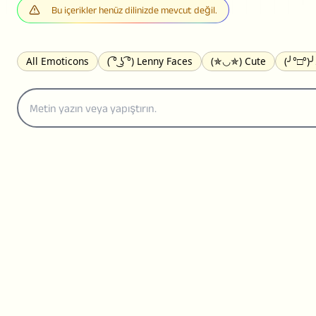
Bu içerikler henüz dilinizde mevcut değil.
All Emoticons
( ͡° ͜ʖ ͡°) Lenny Faces
(✯◡✯) Cute
(╯°□°)
(｡•́︿•̀｡) Sad
(ﾐ^ᆽ^ﾐ) Cats
(•᷄⌓•᷅) Confused
(^‿^) Happy
(⊙_☉) Surprised
(♥‿♥) Love
ᄽ(☉_☉)ᄿ Spiders
(・へ・
ଘ(੭ˊ꒳ˋ)੭✩ Angels
┌(˘⌣˘)ʃ Dancing
( ° ͜ʖ͡°)╭∩╮ Middle Fing
(ꈍ ω ꈍ) UwU
▬▬ι═══════ﺤ Swords
(✿◠‿◠) Flowers