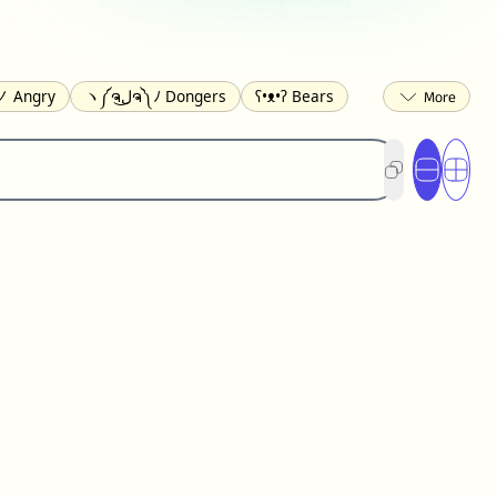
 Angry
ヽ༼ຈل͜ຈ༽ﾉ Dongers
ʕ•ᴥ•ʔ Bears
ed
(❀❛ᴗ❛) Blushing
ლ(•́•́ლ) Scared
ited
(〃∇〃) Embarrassed
︻デ═一 Guns
) Crying
(≧▽≦) Laughing
(U•ᴥ•U) Dogs