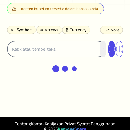
Konten ini belum tersedia dalam bahasa Anda.
All Symbols
➩ Arrows
₿ Currency
☽ Astrology
✩ Stars
♡ Hearts
❀ Flowers
❅ Weather
✈ Business
℉ Units
⁈ Punctuation
Σ Math
⓽ Numbers
𝓐 Latin
オ Japanese
🈫 Enclosed
㋡ Smileys
ㄆ Bopomofo
⺶ Chinese
ʑ Phonetic
Ω Greek
❏ Squares
⟪ Brackets
✄ Dingbats
⌘ Technical
≟ Comparisons
🜟 Alchemy
╝ Corners
ā Pinyin
䷁ Lines
♫ Music and Games
◎ Circles
⟁ Triangles
🏁 Flags
☂️ Clothing
Tentang
Kontak
Kebijakan Privasi
Syarat Penggunaan
🍴 Food
㋿ Square
👻 Halloween
© 2025
RemoveSpace