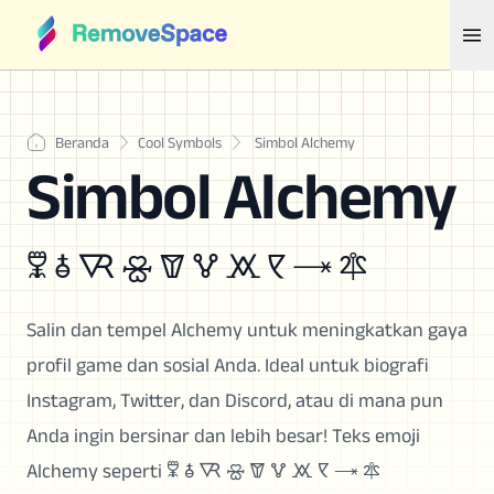
Beranda
Cool Symbols
Simbol Alchemy
Simbol Alchemy
🜟 🜭 🜆 🝮 🝩 🜉 🝪 🝥 🝐 🜾
Salin dan tempel Alchemy untuk meningkatkan gaya
profil game dan sosial Anda. Ideal untuk biografi
Instagram, Twitter, dan Discord, atau di mana pun
Anda ingin bersinar dan lebih besar! Teks emoji
Alchemy seperti 🜟 🜭 🜆 🝮 🝩 🜉 🝪 🝥 🝐 🜾