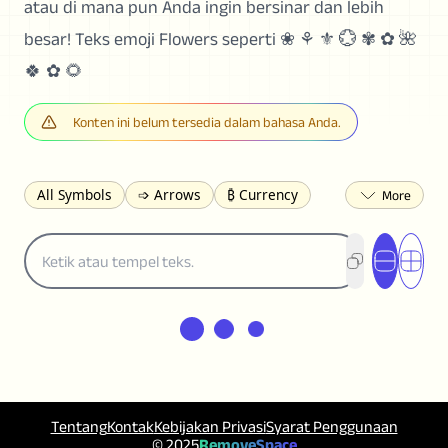
atau di mana pun Anda ingin bersinar dan lebih
besar! Teks emoji Flowers seperti ❀ ⚘ ⚜ 💮 ✾ ✿ 🌺
🍀 ✿ 🌻
Konten ini belum tersedia dalam bahasa Anda.
All Symbols
➩ Arrows
₿ Currency
☽ Astrology
✩ Stars
♡ Hearts
❀ Flowers
❅ Weather
✈ Business
℉ Units
⁈ Punctuation
Σ Math
⓽ Numbers
𝓐 Latin
オ Japanese
🈫 Enclosed
㋡ Smileys
ㄆ Bopomofo
⺶ Chinese
ʑ Phonetic
Ω Greek
❏ Squares
⟪ Brackets
✄ Dingbats
⌘ Technical
≟ Comparisons
Tentang
Kontak
Kebijakan Privasi
Syarat Penggunaan
© 2025
RemoveSpace
🜟 Alchemy
╝ Corners
ā Pinyin