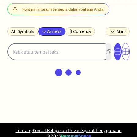
Konten ini belum tersedia dalam bahasa Anda.
All Symbols
➩ Arrows
₿ Currency
☽ Astrology
✩ Stars
♡ Hearts
❀ Flowers
❅ Weather
✈ Business
℉ Units
⁈ Punctuation
Σ Math
⓽ Numbers
𝓐 Latin
オ Japanese
🈫 Enclosed
㋡ Smileys
ㄆ Bopomofo
⺶ Chinese
ʑ Phonetic
Ω Greek
❏ Squares
⟪ Brackets
✄ Dingbats
⌘ Technical
≟ Comparisons
🜟 Alchemy
╝ Corners
ā Pinyin
䷁ Lines
♫ Music and Games
◎ Circles
⟁ Triangles
🏁 Flags
☂️ Clothing
Tentang
Kontak
Kebijakan Privasi
Syarat Penggunaan
🍴 Food
㋿ Square
👻 Halloween
© 2025
RemoveSpace