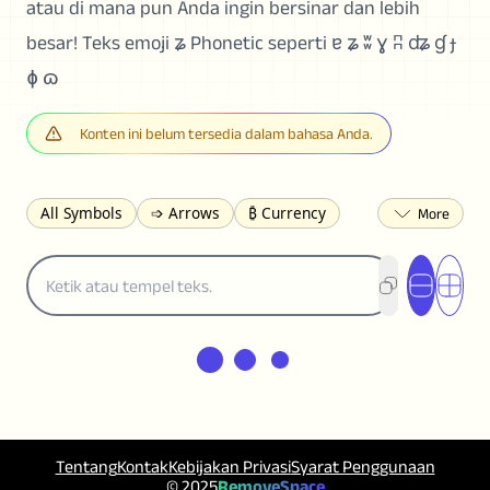
atau di mana pun Anda ingin bersinar dan lebih
besar! Teks emoji ʑ Phonetic seperti ɐ ʑ ʬ ɣ ʭ ʥ ɠ ɟ
ɸ ɷ
Konten ini belum tersedia dalam bahasa Anda.
All Symbols
➩ Arrows
₿ Currency
☽ Astrology
✩ Stars
♡ Hearts
❀ Flowers
❅ Weather
✈ Business
℉ Units
⁈ Punctuation
Σ Math
⓽ Numbers
𝓐 Latin
オ Japanese
🈫 Enclosed
㋡ Smileys
ㄆ Bopomofo
⺶ Chinese
ʑ Phonetic
Ω Greek
❏ Squares
⟪ Brackets
✄ Dingbats
⌘ Technical
≟ Comparisons
Tentang
Kontak
Kebijakan Privasi
Syarat Penggunaan
© 2025
RemoveSpace
🜟 Alchemy
╝ Corners
ā Pinyin