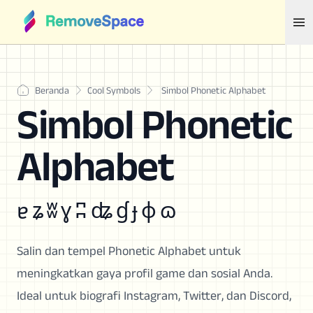
Beranda
Cool Symbols
Simbol Phonetic Alphabet
Simbol Phonetic
Alphabet
ɐ ʑ ʬ ɣ ʭ ʥ ɠ ɟ ɸ ɷ
Salin dan tempel Phonetic Alphabet untuk
meningkatkan gaya profil game dan sosial Anda.
Ideal untuk biografi Instagram, Twitter, dan Discord,