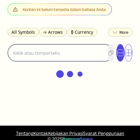
Konten ini belum tersedia dalam bahasa Anda.
All Symbols
➩ Arrows
₿ Currency
☽ Astrology
✩ Stars
♡ Hearts
❀ Flowers
❅ Weather
✈ Business
℉ Units
⁈ Punctuation
Σ Math
⓽ Numbers
𝓐 Latin
オ Japanese
🈫 Enclosed
㋡ Smileys
ㄆ Bopomofo
⺶ Chinese
ʑ Phonetic
Ω Greek
❏ Squares
⟪ Brackets
✄ Dingbats
⌘ Technical
≟ Comparisons
🜟 Alchemy
╝ Corners
ā Pinyin
䷁ Lines
♫ Music and Games
◎ Circles
⟁ Triangles
🏁 Flags
☂️ Clothing
Tentang
Kontak
Kebijakan Privasi
Syarat Penggunaan
🍴 Food
㋿ Square
👻 Halloween
© 2025
RemoveSpace