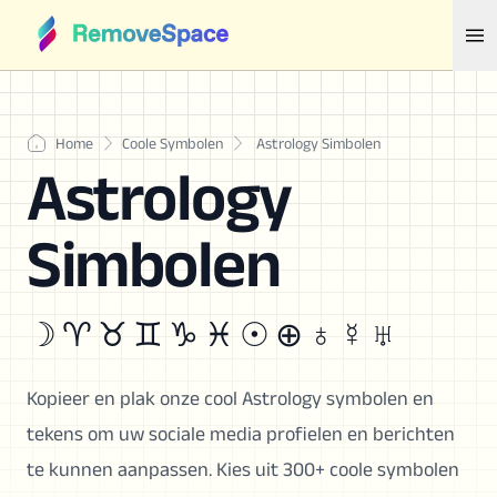
Home
Coole Symbolen
Astrology Simbolen
Astrology
Simbolen
☽ ♈︎ ♉︎ ♊︎ ♑︎ ♓︎ ☉ ⊕ ♁ ☿ ♅
Kopieer en plak onze cool Astrology symbolen en
tekens om uw sociale media profielen en berichten
te kunnen aanpassen. Kies uit 300+ coole symbolen