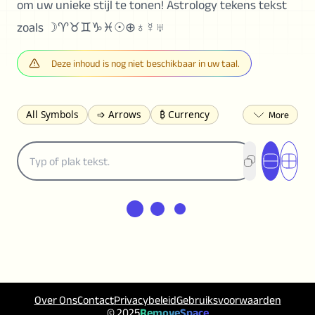
om uw unieke stijl te tonen! Astrology tekens tekst
zoals ☽♈︎♉︎♊︎♑︎♓︎☉⊕♁☿♅
Deze inhoud is nog niet beschikbaar in uw taal.
All Symbols
➩ Arrows
₿ Currency
☽ Astrology
✩ Stars
♡ Hearts
❀ Flowers
❅ Weather
✈ Business
℉ Units
⁈ Punctuation
Σ Math
⓽ Numbers
𝓐 Latin
オ Japanese
🈫 Enclosed
㋡ Smileys
ㄆ Bopomofo
⺶ Chinese
ʑ Phonetic
Ω Greek
❏ Squares
⟪ Brackets
✄ Dingbats
⌘ Technical
≟ Comparisons
🜟 Alchemy
╝ Corners
ā Pinyin
Over Ons
Contact
Privacybeleid
Gebruiksvoorwaarden
䷁ Lines
♫ Music and Games
◎ Circles
© 2025
RemoveSpace