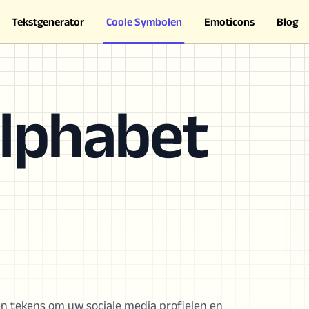
Tekstgenerator
Coole Symbolen
Emoticons
Blog
Alphabet
en tekens om uw sociale media profielen en