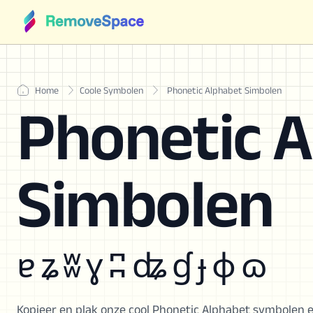
Home
Coole Symbolen
Phonetic Alphabet Simbolen
Phonetic 
Simbolen
ɐ ʑ ʬ ɣ ʭ ʥ ɠ ɟ ɸ ɷ
Kopieer en plak onze cool Phonetic Alphabet symbolen 