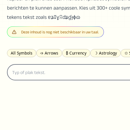
berichten te kunnen aanpassen. Kies uit 300+ coole sym
tekens tekst zoals ɐʑʬɣʭʥɠɟɸɷ
Deze inhoud is nog niet beschikbaar in uw taal.
All Symbols
➩ Arrows
₿ Currency
☽ Astrology
✩ 
𝓐 Latin
オ Japanese
🈫 Enclosed
㋡ Smileys
ㄆ Bo
≟ Comparisons
🜟 Alchemy
╝ Corners
ā Pinyin
䷁ 
👻 Halloween
✌︎ Hands
⚤ People
✓ Check Marks