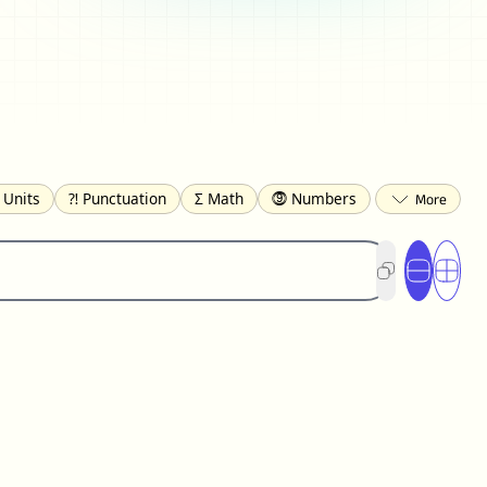
 Units
⁈ Punctuation
Σ Math
⓽ Numbers
 Brackets
✄ Dingbats
⌘ Technical
s
☂️ Clothing
🍴 Food
㋿ Square