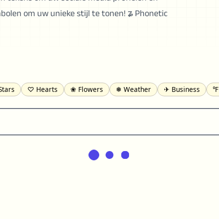
bolen om uw unieke stijl te tonen! ʑ Phonetic
Stars
♡ Hearts
❀ Flowers
❅ Weather
✈ Business
℉
pomofo
⺶ Chinese
ʑ Phonetic
Ω Greek
❏ Squares
⟪
Lines
♫ Music and Games
◎ Circles
⟁ Triangles
🏁 Flag
일 Korean