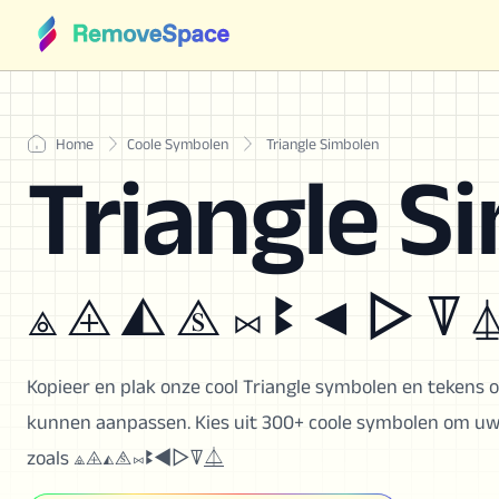
Home
Coole Symbolen
Triangle Simbolen
Triangle S
⟁ ⨹ ◭ ⧌ ⨝ ꔪ ◄ ▷ ꘜ 
Kopieer en plak onze cool Triangle symbolen en tekens 
kunnen aanpassen. Kies uit 300+ coole symbolen om uw un
zoals ⟁⨹◭⧌⨝ꔪ◄▷ꘜ⏅