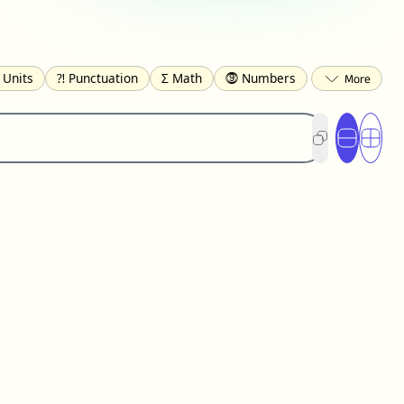
 Units
⁈ Punctuation
Σ Math
⓽ Numbers
 Brackets
✄ Dingbats
⌘ Technical
s
☂️ Clothing
🍴 Food
㋿ Square