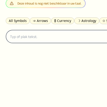
Deze inhoud is nog niet beschikbaar in uw taal.
All Symbols
➩ Arrows
₿ Currency
☽ Astrology
✩ 
𝓐 Latin
オ Japanese
🈫 Enclosed
㋡ Smileys
ㄆ Bo
≟ Comparisons
🜟 Alchemy
╝ Corners
ā Pinyin
䷁ 
👻 Halloween
✌︎ Hands
⚤ People
✓ Check Marks