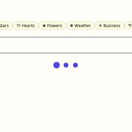
Stars
♡ Hearts
❀ Flowers
❅ Weather
✈ Business
℉
pomofo
⺶ Chinese
ʑ Phonetic
Ω Greek
❏ Squares
⟪
Lines
♫ Music and Games
◎ Circles
⟁ Triangles
🏁 Flag
일 Korean