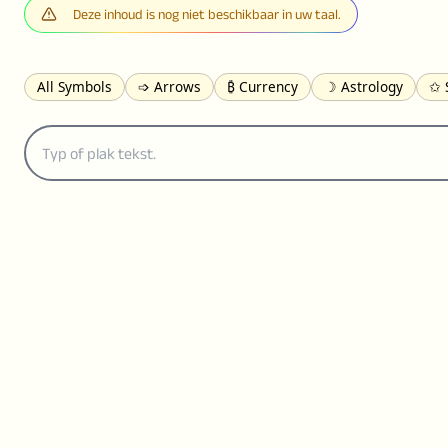
Deze inhoud is nog niet beschikbaar in uw taal.
All Symbols
➩ Arrows
₿ Currency
☽ Astrology
✩ 
𝓐 Latin
オ Japanese
🈫 Enclosed
㋡ Smileys
ㄆ Bo
≟ Comparisons
🜟 Alchemy
╝ Corners
ā Pinyin
䷁ 
👻 Halloween
✌︎ Hands
⚤ People
✓ Check Marks