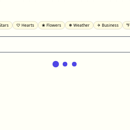
Stars
♡ Hearts
❀ Flowers
❅ Weather
✈ Business
℉
pomofo
⺶ Chinese
ʑ Phonetic
Ω Greek
❏ Squares
⟪
Lines
♫ Music and Games
◎ Circles
⟁ Triangles
🏁 Flag
일 Korean