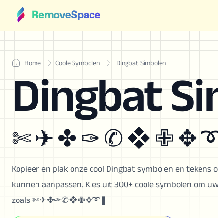
Home
Coole Symbolen
Dingbat Simbolen
Dingbat S
✄ ✈ ✤ ✑ ✆ ❖ ✙ ✥ ➰
Kopieer en plak onze cool Dingbat symbolen en tekens o
kunnen aanpassen. Kies uit 300+ coole symbolen om uw u
zoals ✄✈✤✑✆❖✙✥➰❚