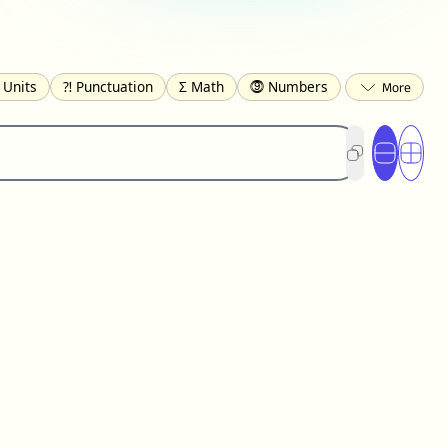
 Units
⁈ Punctuation
Σ Math
⓽ Numbers
 Brackets
✄ Dingbats
⌘ Technical
s
☂️ Clothing
🍴 Food
㋿ Square