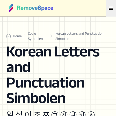
Coole
Korean Letters and Punctuation
Home
Symbolen
Simbolen
Korean Letters
and
Punctuation
Simbolen
일 석 이 조 ﾹ ㉠ ㉮ ㉯ ㉸ ㉦