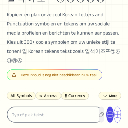
Kopieer en plak onze cool Korean Letters and
Punctuation symbolen en tekens om uw sociale
media profielen en berichten te kunnen aanpassen.
Kies uit 300+ coole symbolen om uw unieke stijl te
tonen! 일 Korean tekens tekst zoals 일석이조ﾹ㉠㉮
㉯㉸㉦
Deze inhoud is nog niet beschikbaar in uw taal.
All Symbols
➩ Arrows
₿ Currency
☽ Astrology
✩ Stars
♡ Hearts
❀ Flowers
❅ Weather
✈ Business
℉ Units
⁈ Punctuation
Σ Math
⓽ Numbers
𝓐 Latin
オ Japanese