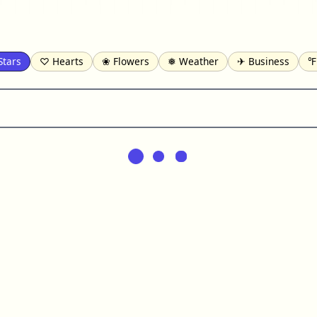
Stars
♡ Hearts
❀ Flowers
❅ Weather
✈ Business
℉
pomofo
⺶ Chinese
ʑ Phonetic
Ω Greek
❏ Squares
⟪
Lines
♫ Music and Games
◎ Circles
⟁ Triangles
🏁 Flag
일 Korean