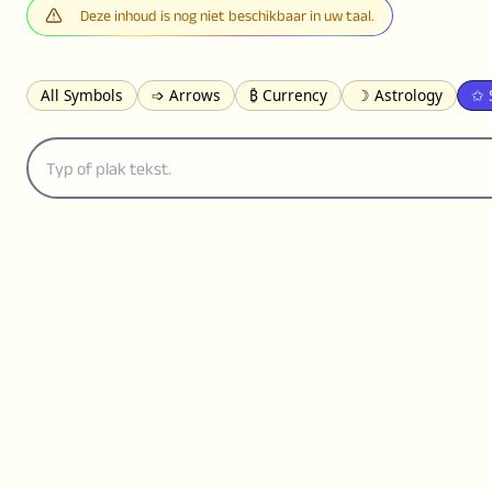
Deze inhoud is nog niet beschikbaar in uw taal.
All Symbols
➩ Arrows
₿ Currency
☽ Astrology
✩ 
𝓐 Latin
オ Japanese
🈫 Enclosed
㋡ Smileys
ㄆ Bo
≟ Comparisons
🜟 Alchemy
╝ Corners
ā Pinyin
䷁ 
👻 Halloween
✌︎ Hands
⚤ People
✓ Check Marks