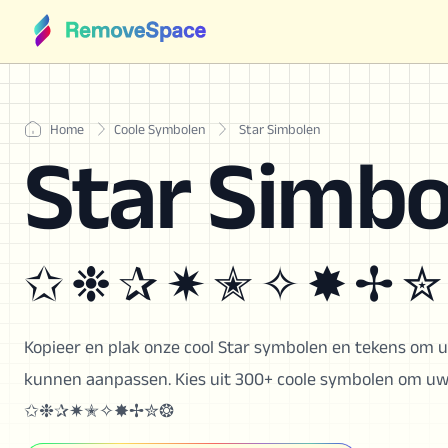
Home
Coole Symbolen
Star Simbolen
Star Simbo
✩ ❉ ✰ ✷ ✭ ✧ ✸ ✢ ✮
Kopieer en plak onze cool Star symbolen en tekens om u
kunnen aanpassen. Kies uit 300+ coole symbolen om uw un
✩❉✰✷✭✧✸✢✮❂