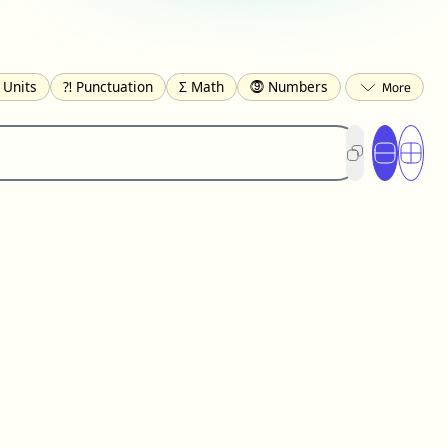
 Units
⁈ Punctuation
Σ Math
⓽ Numbers
 Brackets
✄ Dingbats
⌘ Technical
s
☂️ Clothing
🍴 Food
㋿ Square