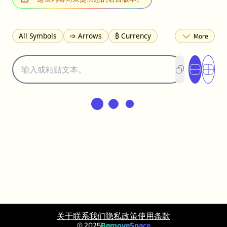
All Symbols
➩ Arrows
₿ Currency
☽ Astrology
✩ Stars
♡ Hearts
❀ Flowers
❅ Weather
✈ Business
℉ Units
⁈ Punctuation
Σ Math
⓽ Numbers
𝓐 Latin
オ Japanese
🈫 Enclosed
㋡ Smileys
ㄆ Bopomofo
⺶ Chinese
ʑ Phonetic
Ω Greek
❏ Squares
⟪ Brackets
✄ Dingbats
⌘ Technical
≟ Comparisons
🜟 Alchemy
╝ Corners
ā Pinyin
䷁ Lines
♫ Music and Games
◎ Circles
⟁ Triangles
🏁 Flags
☂️ Clothing
🍴 Food
㋿ Square
关于
联系我们
隐私政策
使用条款
👻 Halloween
✌︎ Hands
⚤ People
© 2025
RemoveSpace