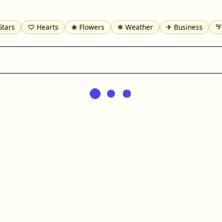
Stars
♡ Hearts
❀ Flowers
❅ Weather
✈ Business
℉
pomofo
⺶ Chinese
ʑ Phonetic
Ω Greek
❏ Squares
⟪
Lines
♫ Music and Games
◎ Circles
⟁ Triangles
🏁 Fla
일 Korean