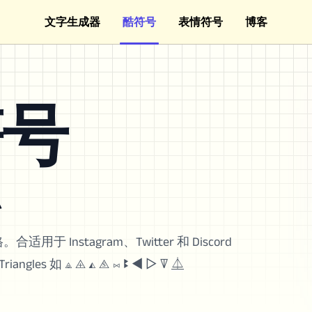
文字生成器
酷符号
表情符号
博客
 符号
⏅
 Instagram、Twitter 和 Discord
 如 ⟁ ⨹ ◭ ⧌ ⨝ ꔪ ◄ ▷ ꘜ ⏅