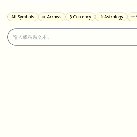
All Symbols
➩ Arrows
₿ Currency
☽ Astrology
✩ 
𝓐 Latin
オ Japanese
🈫 Enclosed
㋡ Smileys
ㄆ Bo
≟ Comparisons
🜟 Alchemy
╝ Corners
ā Pinyin
䷁ 
👻 Halloween
✌︎ Hands
⚤ People
✓ Check Marks