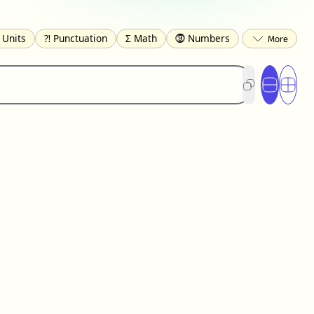
 Units
⁈ Punctuation
Σ Math
⓽ Numbers
 Brackets
✄ Dingbats
⌘ Technical
gs
☂️ Clothing
🍴 Food
㋿ Square