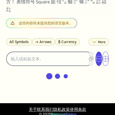
方！ 表情符号 Square 如 ㍻ ㌱ ㍾ ㍐ ㋿ ㌵ ㌔ ㍈ ㌚
㌠
这些内容尚未提供您的语言版本。
All Symbols
➩ Arrows
₿ Currency
☽ Astrology
✩ Stars
♡ Hearts
❀ Flowers
❅ Weather
✈ Business
℉ Units
⁈ Punctuation
Σ Math
⓽ Numbers
𝓐 Latin
オ Japanese
🈫 Enclosed
㋡ Smileys
ㄆ Bopomofo
⺶ Chinese
ʑ Phonetic
Ω Greek
❏ Squares
⟪ Brackets
✄ Dingbats
⌘ Technical
≟ Comparisons
🜟 Alchemy
╝ Corners
ā Pinyin
关于
联系我们
隐私政策
使用条款
䷁ Lines
♫ Music and Games
© 2025
RemoveSpace