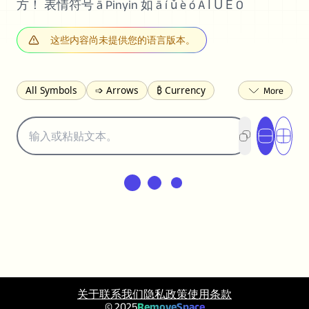
方！ 表情符号 ā Pinyin 如 ā í ǔ è ó Á Ǐ Ǚ Ě Ō
这些内容尚未提供您的语言版本。
All Symbols
➩ Arrows
₿ Currency
☽ Astrology
✩ Stars
♡ Hearts
❀ Flowers
❅ Weather
✈ Business
℉ Units
⁈ Punctuation
Σ Math
⓽ Numbers
𝓐 Latin
オ Japanese
🈫 Enclosed
㋡ Smileys
ㄆ Bopomofo
⺶ Chinese
ʑ Phonetic
Ω Greek
❏ Squares
⟪ Brackets
✄ Dingbats
⌘ Technical
≟ Comparisons
🜟 Alchemy
╝ Corners
ā Pinyin
䷁ Lines
♫ Music and Games
关于
联系我们
隐私政策
使用条款
◎ Circles
⟁ Triangles
🏁 Flags
© 2025
RemoveSpace