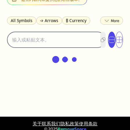
All Symbols
➩ Arrows
₿ Currency
☽ Astrology
✩ Stars
♡ Hearts
❀ Flowers
❅ Weather
✈ Business
℉ Units
⁈ Punctuation
Σ Math
⓽ Numbers
𝓐 Latin
オ Japanese
🈫 Enclosed
㋡ Smileys
ㄆ Bopomofo
⺶ Chinese
ʑ Phonetic
Ω Greek
❏ Squares
⟪ Brackets
✄ Dingbats
⌘ Technical
≟ Comparisons
🜟 Alchemy
╝ Corners
ā Pinyin
䷁ Lines
♫ Music and Games
◎ Circles
⟁ Triangles
🏁 Flags
☂️ Clothing
🍴 Food
㋿ Square
关于
联系我们
隐私政策
使用条款
👻 Halloween
✌︎ Hands
⚤ People
© 2025
RemoveSpace