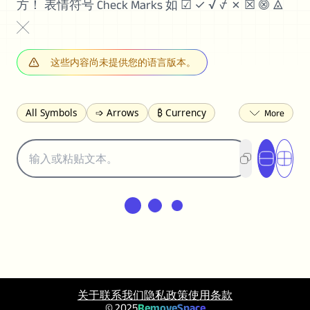
方！ 表情符号 Check Marks 如 ☑ ✓ √ ⍻ ✗ ☒ ⨷ ⨻
╳
这些内容尚未提供您的语言版本。
All Symbols
➩ Arrows
₿ Currency
☽ Astrology
✩ Stars
♡ Hearts
❀ Flowers
❅ Weather
✈ Business
℉ Units
⁈ Punctuation
Σ Math
⓽ Numbers
𝓐 Latin
オ Japanese
🈫 Enclosed
㋡ Smileys
ㄆ Bopomofo
⺶ Chinese
ʑ Phonetic
Ω Greek
❏ Squares
⟪ Brackets
✄ Dingbats
⌘ Technical
≟ Comparisons
🜟 Alchemy
╝ Corners
ā Pinyin
关于
联系我们
隐私政策
使用条款
䷁ Lines
♫ Music and Games
© 2025
RemoveSpace