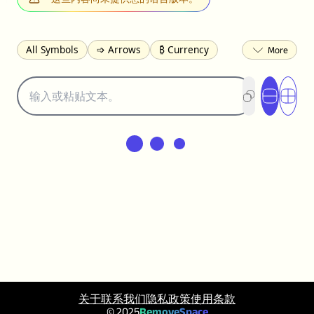
All Symbols
➩ Arrows
₿ Currency
☽ Astrology
✩ Stars
♡ Hearts
❀ Flowers
❅ Weather
✈ Business
℉ Units
⁈ Punctuation
Σ Math
⓽ Numbers
𝓐 Latin
オ Japanese
🈫 Enclosed
㋡ Smileys
ㄆ Bopomofo
⺶ Chinese
ʑ Phonetic
Ω Greek
❏ Squares
⟪ Brackets
✄ Dingbats
⌘ Technical
≟ Comparisons
🜟 Alchemy
╝ Corners
ā Pinyin
䷁ Lines
♫ Music and Games
◎ Circles
⟁ Triangles
🏁 Flags
☂️ Clothing
🍴 Food
㋿ Square
关于
联系我们
隐私政策
使用条款
👻 Halloween
✌︎ Hands
⚤ People
© 2025
RemoveSpace