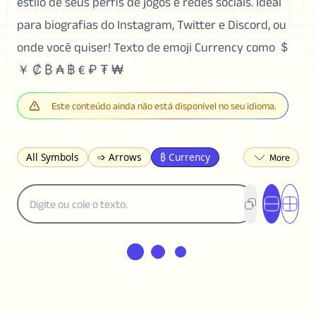
estilo de seus perfis de jogos e redes sociais. Ideal
para biografias do Instagram, Twitter e Discord, ou
onde você quiser! Texto de emoji Currency como ＄
￥ ₡ ₿ ₳ ฿ € ₽ ₮ ₩
Este conteúdo ainda não está disponível no seu idioma.
All Symbols
➩ Arrows
₿ Currency
☽ Astrology
✩ Stars
♡ Hearts
❀ Flowers
❅ Weather
✈ Business
℉ Units
⁈ Punctuation
Σ Math
⓽ Numbers
𝓐 Latin
オ Japanese
🈫 Enclosed
㋡ Smileys
ㄆ Bopomofo
⺶ Chinese
ʑ Phonetic
Ω Greek
❏ Squares
⟪ Brackets
✄ Dingbats
⌘ Technical
≟ Comparisons