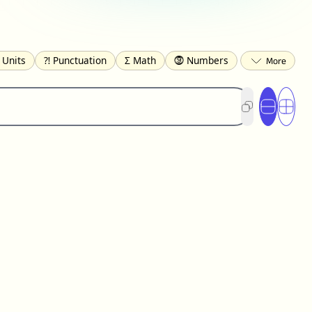
 Units
⁈ Punctuation
Σ Math
⓽ Numbers
 Brackets
✄ Dingbats
⌘ Technical
s
☂️ Clothing
🍴 Food
㋿ Square