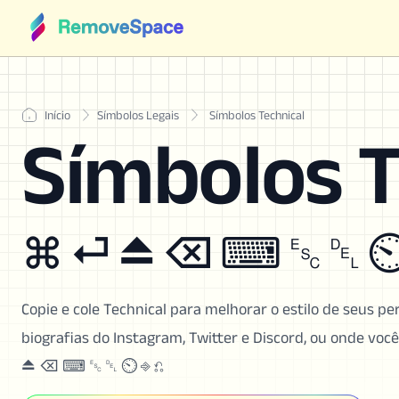
Início
Símbolos Legais
Símbolos Technical
Símbolos T
⌘ ⏎ ⏏ ⌫ ⌨ ␛ ␡ ⏲
Copie e cole Technical para melhorar o estilo de seus perf
biografias do Instagram, Twitter e Discord, ou onde vo
⏏ ⌫ ⌨ ␛ ␡ ⏲ ⎆ ⎌