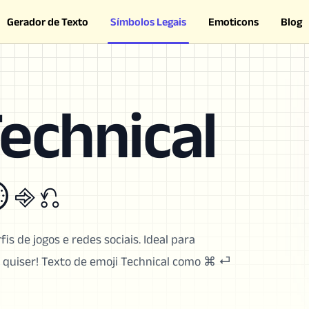
Gerador de Texto
Símbolos Legais
Emoticons
Blog
echnical
 ⎆ ⎌
is de jogos e redes sociais. Ideal para
cê quiser! Texto de emoji Technical como ⌘ ⏎