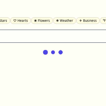
Stars
♡ Hearts
❀ Flowers
❅ Weather
✈ Business
℉
pomofo
⺶ Chinese
ʑ Phonetic
Ω Greek
❏ Squares
⟪
Lines
♫ Music and Games
◎ Circles
⟁ Triangles
🏁 Flag
일 Korean