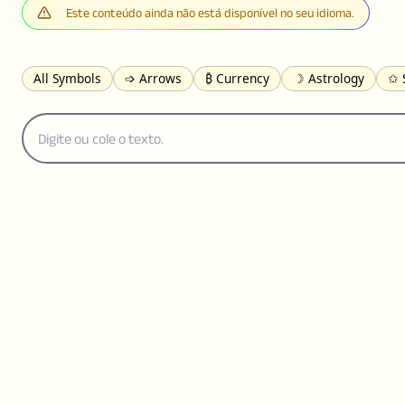
Este conteúdo ainda não está disponível no seu idioma.
All Symbols
➩ Arrows
₿ Currency
☽ Astrology
✩ 
𝓐 Latin
オ Japanese
🈫 Enclosed
㋡ Smileys
ㄆ Bo
≟ Comparisons
🜟 Alchemy
╝ Corners
ā Pinyin
䷁ 
👻 Halloween
✌︎ Hands
⚤ People
✓ Check Marks