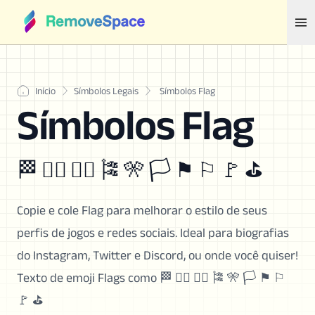
Início
Símbolos Legais
Símbolos Flag
Símbolos Flag
🏁 🏳️‍🌈 🏴‍☠️ 🎏 🎌 🏳️ ⚑ ⚐ 🚩 ⛳
Copie e cole Flag para melhorar o estilo de seus
perfis de jogos e redes sociais. Ideal para biografias
do Instagram, Twitter e Discord, ou onde você quiser!
Texto de emoji Flags como 🏁 🏳️‍🌈 🏴‍☠️ 🎏 🎌 🏳️ ⚑ ⚐
🚩 ⛳