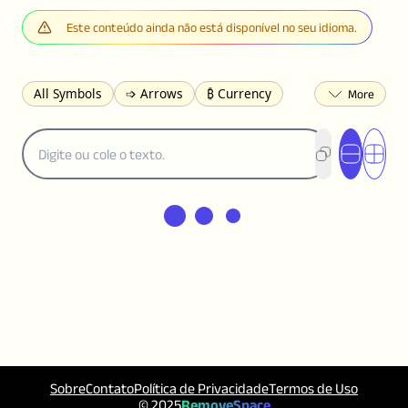
Este conteúdo ainda não está disponível no seu idioma.
All Symbols
➩ Arrows
₿ Currency
☽ Astrology
✩ Stars
♡ Hearts
❀ Flowers
❅ Weather
✈ Business
℉ Units
⁈ Punctuation
Σ Math
⓽ Numbers
𝓐 Latin
オ Japanese
🈫 Enclosed
㋡ Smileys
ㄆ Bopomofo
⺶ Chinese
ʑ Phonetic
Ω Greek
❏ Squares
⟪ Brackets
✄ Dingbats
⌘ Technical
≟ Comparisons
🜟 Alchemy
╝ Corners
ā Pinyin
䷁ Lines
♫ Music and Games
◎ Circles
⟁ Triangles
🏁 Flags
☂️ Clothing
Sobre
Contato
Política de Privacidade
Termos de Uso
🍴 Food
㋿ Square
👻 Halloween
© 2025
RemoveSpace