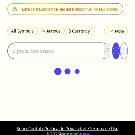
Este conteúdo ainda não está disponível no seu idioma.
All Symbols
➩ Arrows
₿ Currency
☽ Astrology
✩ Stars
♡ Hearts
❀ Flowers
❅ Weather
✈ Business
℉ Units
⁈ Punctuation
Σ Math
⓽ Numbers
𝓐 Latin
オ Japanese
🈫 Enclosed
㋡ Smileys
ㄆ Bopomofo
⺶ Chinese
ʑ Phonetic
Ω Greek
❏ Squares
⟪ Brackets
✄ Dingbats
⌘ Technical
≟ Comparisons
🜟 Alchemy
╝ Corners
ā Pinyin
䷁ Lines
♫ Music and Games
◎ Circles
⟁ Triangles
🏁 Flags
☂️ Clothing
Sobre
Contato
Política de Privacidade
Termos de Uso
🍴 Food
㋿ Square
👻 Halloween
© 2025
RemoveSpace