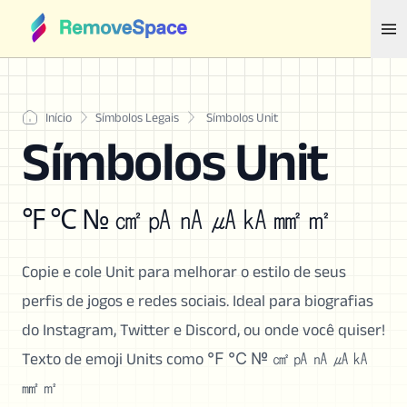
Início
Símbolos Legais
Símbolos Unit
Símbolos Unit
℉ ℃ № ㎠ ㎀ ㎁ ㎂ ㎄ ㎟ ㎡
Copie e cole Unit para melhorar o estilo de seus
perfis de jogos e redes sociais. Ideal para biografias
do Instagram, Twitter e Discord, ou onde você quiser!
Texto de emoji Units como ℉ ℃ № ㎠ ㎀ ㎁ ㎂ ㎄
㎟ ㎡