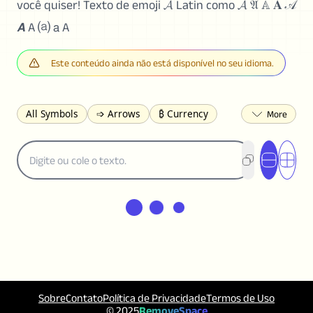
você quiser! Texto de emoji 𝓐 Latin como 𝓐 𝔄 𝔸 𝐀 𝒜
𝘼 A ⒜ 𝖺 A
Este conteúdo ainda não está disponível no seu idioma.
All Symbols
➩ Arrows
₿ Currency
☽ Astrology
✩ Stars
♡ Hearts
❀ Flowers
❅ Weather
✈ Business
℉ Units
⁈ Punctuation
Σ Math
⓽ Numbers
𝓐 Latin
オ Japanese
🈫 Enclosed
㋡ Smileys
ㄆ Bopomofo
⺶ Chinese
ʑ Phonetic
Ω Greek
❏ Squares
⟪ Brackets
✄ Dingbats
⌘ Technical
≟ Comparisons
🜟 Alchemy
╝ Corners
ā Pinyin
Sobre
Contato
Política de Privacidade
Termos de Uso
䷁ Lines
♫ Music and Games
◎ Circles
© 2025
RemoveSpace