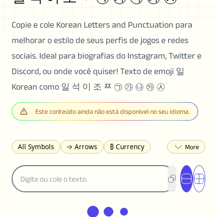
Copie e cole Korean Letters and Punctuation para
melhorar o estilo de seus perfis de jogos e redes
sociais. Ideal para biografias do Instagram, Twitter e
Discord, ou onde você quiser! Texto de emoji 일
Korean como 일 석 이 조 ﾹ ㉠ ㉮ ㉯ ㉸ ㉦
Este conteúdo ainda não está disponível no seu idioma.
All Symbols
➩ Arrows
₿ Currency
☽ Astrology
✩ Stars
♡ Hearts
❀ Flowers
❅ Weather
✈ Business
℉ Units
⁈ Punctuation
Σ Math
⓽ Numbers
𝓐 Latin
オ Japanese
🈫 Enclosed
㋡ Smileys
ㄆ Bopomofo