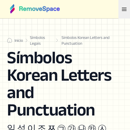
Símbolos
Símbolos Korean Letters and
Início
Legais
Punctuation
Símbolos
Korean Letters
and
Punctuation
일 석 이 조 ﾹ ㉠ ㉮ ㉯ ㉸ ㉦