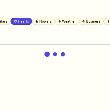
Stars
♡ Hearts
❀ Flowers
❅ Weather
✈ Business
℉
pomofo
⺶ Chinese
ʑ Phonetic
Ω Greek
❏ Squares
⟪
Lines
♫ Music and Games
◎ Circles
⟁ Triangles
🏁 Flag
일 Korean