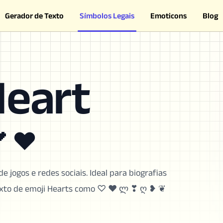
Gerador de Texto
Símbolos Legais
Emoticons
Blog
Heart
 ❤
e jogos e redes sociais. Ideal para biografias
! Texto de emoji Hearts como ♡ ♥ ლ ❣ ღ ❥ ❦