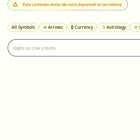
Este conteúdo ainda não está disponível no seu idioma.
All Symbols
➩ Arrows
₿ Currency
☽ Astrology
✩ 
𝓐 Latin
オ Japanese
🈫 Enclosed
㋡ Smileys
ㄆ Bo
≟ Comparisons
🜟 Alchemy
╝ Corners
ā Pinyin
䷁ 
👻 Halloween
✌︎ Hands
⚤ People
✓ Check Marks