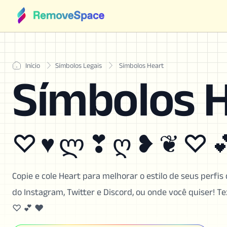
Início
Símbolos Legais
Símbolos Heart
Símbolos 
♡ ♥ ლ ❣ ღ ❥ ❦ ♡ 
Copie e cole Heart para melhorar o estilo de seus perfis d
do Instagram, Twitter e Discord, ou onde você quiser
♡ 💕 ❤