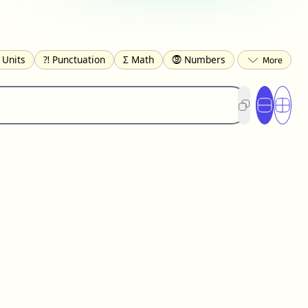
 Units
⁈ Punctuation
Σ Math
⓽ Numbers
 Brackets
✄ Dingbats
⌘ Technical
s
☂️ Clothing
🍴 Food
㋿ Square