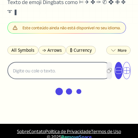
Texto de emoji Dingbats como ✄ ✈ ✤ ✑ ✆ ❖ ✙ ✥
➰ ❚
Este conteúdo ainda não está disponível no seu idioma.
All Symbols
➩ Arrows
₿ Currency
☽ Astrology
✩ Stars
♡ Hearts
❀ Flowers
❅ Weather
✈ Business
℉ Units
⁈ Punctuation
Σ Math
⓽ Numbers
𝓐 Latin
オ Japanese
🈫 Enclosed
㋡ Smileys
ㄆ Bopomofo
⺶ Chinese
ʑ Phonetic
Ω Greek
❏ Squares
⟪ Brackets
✄ Dingbats
⌘ Technical
≟ Comparisons
🜟 Alchemy
╝ Corners
ā Pinyin
Sobre
Contato
Política de Privacidade
Termos de Uso
䷁ Lines
♫ Music and Games
◎ Circles
© 2025
RemoveSpace