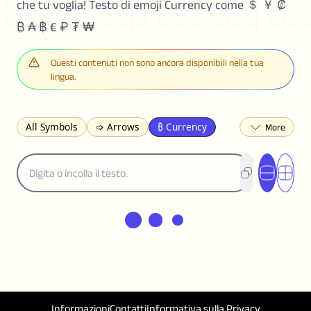
che tu voglia! Testo di emoji Currency come ＄ ￥ ₡
₿ ₳ ฿ € ₽ ₮ ₩
Questi contenuti non sono ancora disponibili nella tua
lingua.
All Symbols
➩ Arrows
₿ Currency
☽ Astrology
✩ Stars
♡ Hearts
❀ Flowers
❅ Weather
✈ Business
℉ Units
⁈ Punctuation
Σ Math
⓽ Numbers
𝓐 Latin
オ Japanese
🈫 Enclosed
㋡ Smileys
ㄆ Bopomofo
⺶ Chinese
ʑ Phonetic
Ω Greek
❏ Squares
⟪ Brackets
✄ Dingbats
⌘ Technical
≟ Comparisons
🜟 Alchemy
╝ Corners
ā Pinyin
Informazioni
Contatti
Informativa sulla Privacy