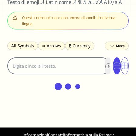
Testo di emoji 𝓐 Latin come 𝓐 𝔄 𝔸 𝐀 𝒜 𝘼 A ⒜ 𝖺 A
Questi contenuti non sono ancora disponibili nella tua
lingua.
All Symbols
➩ Arrows
₿ Currency
☽ Astrology
✩ Stars
♡ Hearts
❀ Flowers
❅ Weather
✈ Business
℉ Units
⁈ Punctuation
Σ Math
⓽ Numbers
𝓐 Latin
オ Japanese
🈫 Enclosed
㋡ Smileys
ㄆ Bopomofo
⺶ Chinese
ʑ Phonetic
Ω Greek
❏ Squares
⟪ Brackets
✄ Dingbats
⌘ Technical
≟ Comparisons
🜟 Alchemy
╝ Corners
ā Pinyin
䷁ Lines
♫ Music and Games
◎ Circles
Informazioni
Contatti
Informativa sulla Privacy