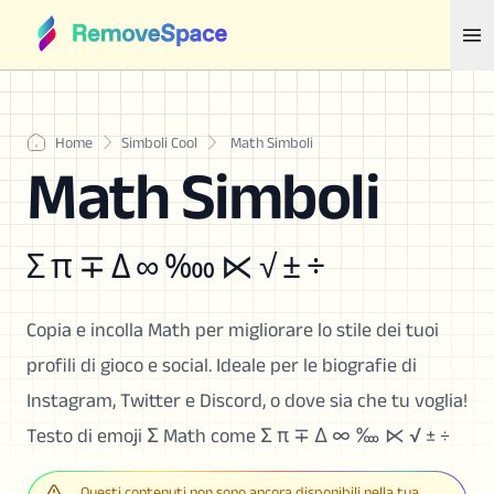
Home
Simboli Cool
Math Simboli
Math Simboli
Σ π ∓ Δ ∞ ‱ ⋉ √ ± ÷
Copia e incolla Math per migliorare lo stile dei tuoi
profili di gioco e social. Ideale per le biografie di
Instagram, Twitter e Discord, o dove sia che tu voglia!
Testo di emoji Σ Math come Σ π ∓ Δ ∞ ‱ ⋉ √ ± ÷
Questi contenuti non sono ancora disponibili nella tua