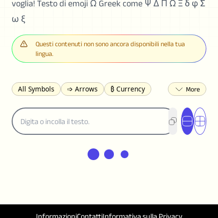
voglia! Testo di emoji Ω Greek come Ψ Δ Π Ω Ξ δ φ Σ
ω ξ
Questi contenuti non sono ancora disponibili nella tua
lingua.
All Symbols
➩ Arrows
₿ Currency
☽ Astrology
✩ Stars
♡ Hearts
❀ Flowers
❅ Weather
✈ Business
℉ Units
⁈ Punctuation
Σ Math
⓽ Numbers
𝓐 Latin
オ Japanese
🈫 Enclosed
㋡ Smileys
ㄆ Bopomofo
⺶ Chinese
ʑ Phonetic
Ω Greek
❏ Squares
⟪ Brackets
✄ Dingbats
⌘ Technical
≟ Comparisons
🜟 Alchemy
╝ Corners
ā Pinyin
Informazioni
Contatti
Informativa sulla Privacy