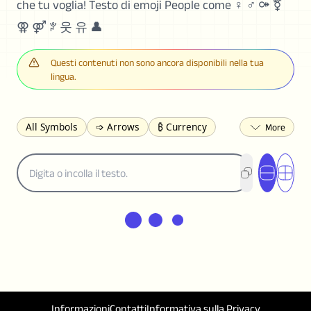
che tu voglia! Testo di emoji People come ♀ ♂ ⚩ ⚧
⚢ ⚤ ꐕ 웃 유 👤
Questi contenuti non sono ancora disponibili nella tua
lingua.
All Symbols
➩ Arrows
₿ Currency
☽ Astrology
✩ Stars
♡ Hearts
❀ Flowers
❅ Weather
✈ Business
℉ Units
⁈ Punctuation
Σ Math
⓽ Numbers
𝓐 Latin
オ Japanese
🈫 Enclosed
㋡ Smileys
ㄆ Bopomofo
⺶ Chinese
ʑ Phonetic
Ω Greek
❏ Squares
⟪ Brackets
✄ Dingbats
⌘ Technical
≟ Comparisons
🜟 Alchemy
╝ Corners
ā Pinyin
Informazioni
Contatti
Informativa sulla Privacy