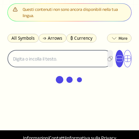
Questi contenuti non sono ancora disponibili nella tua
lingua.
All Symbols
➩ Arrows
₿ Currency
☽ Astrology
✩ Stars
♡ Hearts
❀ Flowers
❅ Weather
✈ Business
℉ Units
⁈ Punctuation
Σ Math
⓽ Numbers
𝓐 Latin
オ Japanese
🈫 Enclosed
㋡ Smileys
ㄆ Bopomofo
⺶ Chinese
ʑ Phonetic
Ω Greek
❏ Squares
⟪ Brackets
✄ Dingbats
⌘ Technical
≟ Comparisons
🜟 Alchemy
╝ Corners
ā Pinyin
䷁ Lines
♫ Music and Games
◎ Circles
⟁ Triangles
🏁 Flags
☂️ Clothing
Informazioni
Contatti
Informativa sulla Privacy