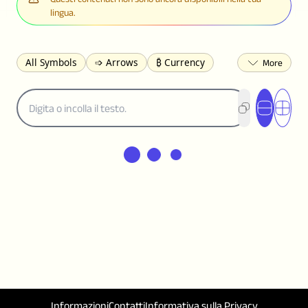
lingua.
All Symbols
➩ Arrows
₿ Currency
☽ Astrology
✩ Stars
♡ Hearts
❀ Flowers
❅ Weather
✈ Business
℉ Units
⁈ Punctuation
Σ Math
⓽ Numbers
𝓐 Latin
オ Japanese
🈫 Enclosed
㋡ Smileys
ㄆ Bopomofo
⺶ Chinese
ʑ Phonetic
Ω Greek
❏ Squares
⟪ Brackets
✄ Dingbats
⌘ Technical
≟ Comparisons
🜟 Alchemy
╝ Corners
ā Pinyin
䷁ Lines
♫ Music and Games
◎ Circles
⟁ Triangles
🏁 Flags
☂️ Clothing
🍴 Food
㋿ Square
👻 Halloween
Informazioni
Contatti
Informativa sulla Privacy