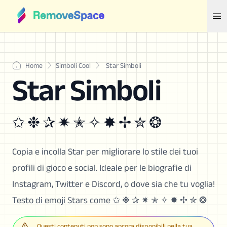
Home
Simboli Cool
Star Simboli
Star Simboli
✩ ❉ ✰ ✷ ✭ ✧ ✸ ✢ ✮ ❂
Copia e incolla Star per migliorare lo stile dei tuoi
profili di gioco e social. Ideale per le biografie di
Instagram, Twitter e Discord, o dove sia che tu voglia!
Testo di emoji Stars come ✩ ❉ ✰ ✷ ✭ ✧ ✸ ✢ ✮ ❂
Questi contenuti non sono ancora disponibili nella tua