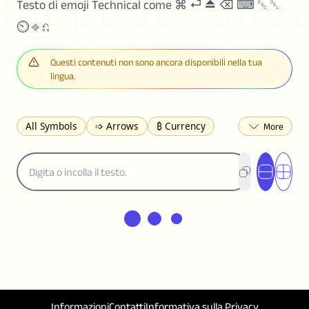
Testo di emoji Technical come ⌘ ⏎ ⏏ ⌫ ⌨ ␛ ␡
⏲ ⎆ ⎌
Questi contenuti non sono ancora disponibili nella tua
lingua.
All Symbols
➩ Arrows
₿ Currency
☽ Astrology
✩ Stars
♡ Hearts
❀ Flowers
❅ Weather
✈ Business
℉ Units
⁈ Punctuation
Σ Math
⓽ Numbers
𝓐 Latin
オ Japanese
🈫 Enclosed
㋡ Smileys
ㄆ Bopomofo
⺶ Chinese
ʑ Phonetic
Ω Greek
❏ Squares
⟪ Brackets
✄ Dingbats
⌘ Technical
≟ Comparisons
🜟 Alchemy
╝ Corners
ā Pinyin
Informazioni
Contatti
Informativa sulla Privacy