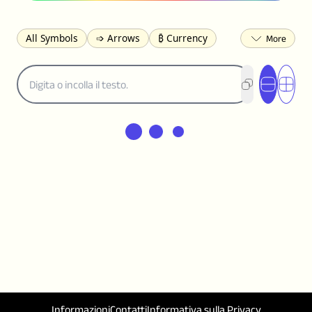
All Symbols
➩ Arrows
₿ Currency
☽ Astrology
✩ Stars
♡ Hearts
❀ Flowers
❅ Weather
✈ Business
℉ Units
⁈ Punctuation
Σ Math
⓽ Numbers
𝓐 Latin
オ Japanese
🈫 Enclosed
㋡ Smileys
ㄆ Bopomofo
⺶ Chinese
ʑ Phonetic
Ω Greek
❏ Squares
⟪ Brackets
✄ Dingbats
⌘ Technical
≟ Comparisons
🜟 Alchemy
╝ Corners
ā Pinyin
䷁ Lines
♫ Music and Games
◎ Circles
⟁ Triangles
🏁 Flags
☂️ Clothing
🍴 Food
㋿ Square
👻 Halloween
✌︎ Hands
⚤ People
✓ Check Marks
Informazioni
Contatti
Informativa sulla Privacy
일 Korean