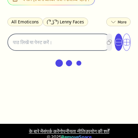
All Emoticons
( ͡° ͜ʖ ͡°) Lenny Faces
(✯◡✯) Cute
(╯°□°)╯︵ ┻━┻ Table Flip
¯\_(ツ)_/¯ Shrug
(◠‿◠)♡ Flirting
(ノಠ益ಠ)ノ Angry
ヽ༼ຈل͜ຈ༽ﾉ Dongers
ʕ•ᴥ•ʔ Bears
(｡•́︿•̀｡) Sad
(ﾐ^ᆽ^ﾐ) Cats
(•᷄⌓•᷅) Confused
(^‿^) Happy
(^_-) Winking
(ᵕ≀ ̠ᵕ ) Shy
(⇀_⇀) Disapproving
(¬_¬) Annoyed
(❀❛ᴗ❛) Blushing
ლ(•́•́ლ) Scared
(⊙_☉) Surprised
(♥‿♥) Love
ᄽ(☉_☉)ᄿ Spiders
(・へ・) Nervous
(╯︵╰,) Depressed
(*^.^)つ♨ Eating
٩(^ᴗ^)۶ Excited
(〃∇〃) Embarrassed
के बारे में
संपर्क करें
गोपनीयता नीति
उपयोग की शर्तें
︻デ═一 Guns
ଘ(੭ˊ꒳ˋ)੭✩ Angels
© 2025
RemoveSpace