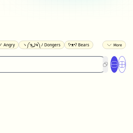
 Angry
ヽ༼ຈل͜ຈ༽ﾉ Dongers
ʕ•ᴥ•ʔ Bears
ed
(❀❛ᴗ❛) Blushing
ლ(•́•́ლ) Scared
ited
(〃∇〃) Embarrassed
︻デ═一 Guns
) Crying
(≧▽≦) Laughing
(U•ᴥ•U) Dogs