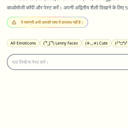
काओमोजी कॉपी और पेस्ट करें। अपनी अद्वितीय शैली दिखाने के लिए 550
ये सामग्री अभी आपकी भाषा में उपलब्ध नहीं है।
All Emoticons
( ͡° ͜ʖ ͡°) Lenny Faces
(✯◡✯) Cute
(╯°□°)
(｡•́︿•̀｡) Sad
(ﾐ^ᆽ^ﾐ) Cats
(•᷄⌓•᷅) Confused
(^‿^) Happy
(⊙_☉) Surprised
(♥‿♥) Love
ᄽ(☉_☉)ᄿ Spiders
(・へ・
ଘ(੭ˊ꒳ˋ)੭✩ Angels
┌(˘⌣˘)ʃ Dancing
( ° ͜ʖ͡°)╭∩╮ Middle Fing
(ꈍ ω ꈍ) UwU
▬▬ι═══════ﺤ Swords
(✿◠‿◠) Flowers