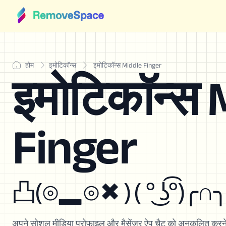
होम
इमोटिकॉन्स
इमोटिकॉन्स Middle Finger
इमोटिकॉन्स 
Finger
凸(⊙▂⊙✖ ) ( ° ͜ʖ͡°)╭∩
अपने सोशल मीडिया प्रोफाइल और मैसेंजर ऐप चैट को अनुकूलित करने