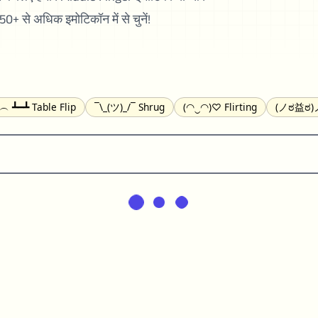
+ से अधिक इमोटिकॉन में से चुनें!
╯︵ ┻━┻ Table Flip
¯\_(ツ)_/¯ Shrug
(◠‿◠)♡ Flirting
(ノಠ益ಠ)ノ
(^_-) Winking
(ᵕ≀ ̠ᵕ ) Shy
(⇀_⇀) Disapproving
(¬_¬) Annoy
) Nervous
(╯︵╰,) Depressed
(*^.^)つ♨ Eating
٩(^ᴗ^)۶ Exc
er
(ᴗ˳ᴗ) zZ Sleeping
( ˘ ³˘)♥ Kissing
ᕕ(╯°□°)ᕗ Running
(ಥ_ಥ
(⌐■_■) Sunglasses
↜(Φ益Φ)Ψ Devils
(╭ರ_•́) Thinking