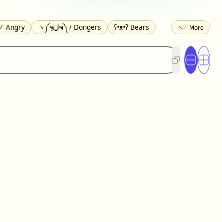
 Angry
ヽ༼ຈل͜ຈ༽ﾉ Dongers
ʕ•ᴥ•ʔ Bears
ed
(❀❛ᴗ❛) Blushing
ლ(•́•́ლ) Scared
ited
(〃∇〃) Embarrassed
︻デ═一 Guns
) Crying
(≧▽≦) Laughing
(U•ᴥ•U) Dogs