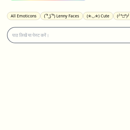
All Emoticons
( ͡° ͜ʖ ͡°) Lenny Faces
(✯◡✯) Cute
(╯°□°)
(｡•́︿•̀｡) Sad
(ﾐ^ᆽ^ﾐ) Cats
(•᷄⌓•᷅) Confused
(^‿^) Happy
(⊙_☉) Surprised
(♥‿♥) Love
ᄽ(☉_☉)ᄿ Spiders
(・へ・
ଘ(੭ˊ꒳ˋ)੭✩ Angels
┌(˘⌣˘)ʃ Dancing
( ° ͜ʖ͡°)╭∩╮ Middle Fing
(ꈍ ω ꈍ) UwU
▬▬ι═══════ﺤ Swords
(✿◠‿◠) Flowers