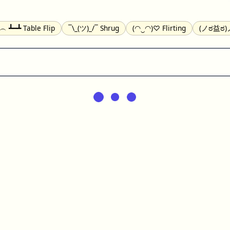
╯︵ ┻━┻ Table Flip
¯\_(ツ)_/¯ Shrug
(◠‿◠)♡ Flirting
(ノಠ益ಠ)ノ
(^_-) Winking
(ᵕ≀ ̠ᵕ ) Shy
(⇀_⇀) Disapproving
(¬_¬) Annoy
) Nervous
(╯︵╰,) Depressed
(*^.^)つ♨ Eating
٩(^ᴗ^)۶ Exc
er
(ᴗ˳ᴗ) zZ Sleeping
( ˘ ³˘)♥ Kissing
ᕕ(╯°□°)ᕗ Running
(ಥ_ಥ
(⌐■_■) Sunglasses
↜(Φ益Φ)Ψ Devils
(╭ರ_•́) Thinking