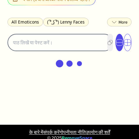
All Emoticons
( ͡° ͜ʖ ͡°) Lenny Faces
(✯◡✯) Cute
(╯°□°)╯︵ ┻━┻ Table Flip
¯\_(ツ)_/¯ Shrug
(◠‿◠)♡ Flirting
(ノಠ益ಠ)ノ Angry
ヽ༼ຈل͜ຈ༽ﾉ Dongers
ʕ•ᴥ•ʔ Bears
(｡•́︿•̀｡) Sad
(ﾐ^ᆽ^ﾐ) Cats
(•᷄⌓•᷅) Confused
(^‿^) Happy
(^_-) Winking
(ᵕ≀ ̠ᵕ ) Shy
(⇀_⇀) Disapproving
(¬_¬) Annoyed
(❀❛ᴗ❛) Blushing
ლ(•́•́ლ) Scared
(⊙_☉) Surprised
(♥‿♥) Love
ᄽ(☉_☉)ᄿ Spiders
(・へ・) Nervous
(╯︵╰,) Depressed
(*^.^)つ♨ Eating
٩(^ᴗ^)۶ Excited
(〃∇〃) Embarrassed
के बारे में
संपर्क करें
गोपनीयता नीति
उपयोग की शर्तें
︻デ═一 Guns
ଘ(੭ˊ꒳ˋ)੭✩ Angels
© 2025
RemoveSpace