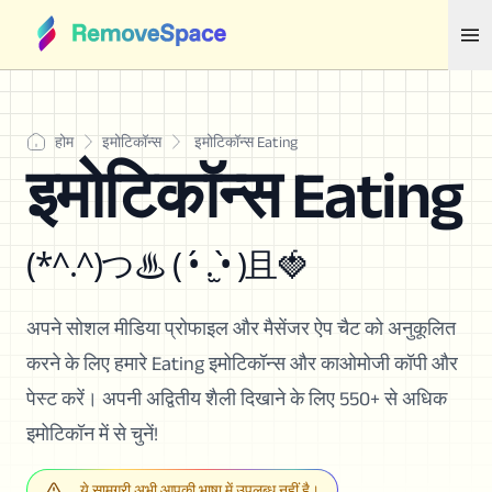
होम
इमोटिकॉन्स
इमोटिकॉन्स Eating
इमोटिकॉन्स Eating
(*^.^)つ♨ ( •́ .̫ •̀ )且🍓
अपने सोशल मीडिया प्रोफाइल और मैसेंजर ऐप चैट को अनुकूलित
करने के लिए हमारे Eating इमोटिकॉन्स और काओमोजी कॉपी और
पेस्ट करें। अपनी अद्वितीय शैली दिखाने के लिए 550+ से अधिक
इमोटिकॉन में से चुनें!
ये सामग्री अभी आपकी भाषा में उपलब्ध नहीं है।