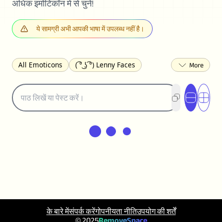
अधिक इमोटिकॉन में से चुनें!
ये सामग्री अभी आपकी भाषा में उपलब्ध नहीं है।
All Emoticons
( ͡° ͜ʖ ͡°) Lenny Faces
(✯◡✯) Cute
(╯°□°)╯︵ ┻━┻ Table Flip
¯\_(ツ)_/¯ Shrug
(◠‿◠)♡ Flirting
(ノಠ益ಠ)ノ Angry
ヽ༼ຈل͜ຈ༽ﾉ Dongers
ʕ•ᴥ•ʔ Bears
(｡•́︿•̀｡) Sad
(ﾐ^ᆽ^ﾐ) Cats
(•᷄⌓•᷅) Confused
(^‿^) Happy
(^_-) Winking
(ᵕ≀ ̠ᵕ ) Shy
(⇀_⇀) Disapproving
(¬_¬) Annoyed
(❀❛ᴗ❛) Blushing
ლ(•́•́ლ) Scared
(⊙_☉) Surprised
(♥‿♥) Love
ᄽ(☉_☉)ᄿ Spiders
(・へ・) Nervous
के बारे में
संपर्क करें
गोपनीयता नीति
उपयोग की शर्तें
(╯︵╰,) Depressed
(*^.^)つ♨ Eating
© 2025
RemoveSpace