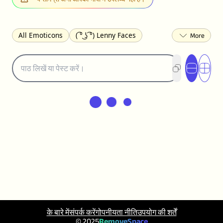
All Emoticons
( ͡° ͜ʖ ͡°) Lenny Faces
(✯◡✯) Cute
(╯°□°)╯︵ ┻━┻ Table Flip
¯\_(ツ)_/¯ Shrug
(◠‿◠)♡ Flirting
(ノಠ益ಠ)ノ Angry
ヽ༼ຈل͜ຈ༽ﾉ Dongers
ʕ•ᴥ•ʔ Bears
(｡•́︿•̀｡) Sad
(ﾐ^ᆽ^ﾐ) Cats
(•᷄⌓•᷅) Confused
(^‿^) Happy
(^_-) Winking
(ᵕ≀ ̠ᵕ ) Shy
(⇀_⇀) Disapproving
(¬_¬) Annoyed
(❀❛ᴗ❛) Blushing
ლ(•́•́ლ) Scared
(⊙_☉) Surprised
(♥‿♥) Love
ᄽ(☉_☉)ᄿ Spiders
(・へ・) Nervous
(╯︵╰,) Depressed
(*^.^)つ♨ Eating
٩(^ᴗ^)۶ Excited
(〃∇〃) Embarrassed
के बारे में
संपर्क करें
गोपनीयता नीति
उपयोग की शर्तें
︻デ═一 Guns
ଘ(੭ˊ꒳ˋ)੭✩ Angels
© 2025
RemoveSpace