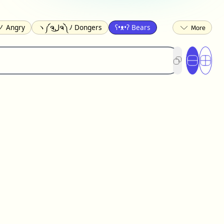
 Angry
ヽ༼ຈل͜ຈ༽ﾉ Dongers
ʕ•ᴥ•ʔ Bears
ed
(❀❛ᴗ❛) Blushing
ლ(•́•́ლ) Scared
ited
(〃∇〃) Embarrassed
︻デ═一 Guns
) Crying
(≧▽≦) Laughing
(U•ᴥ•U) Dogs