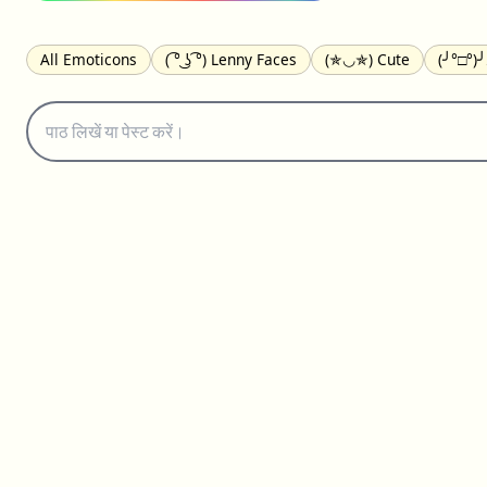
All Emoticons
( ͡° ͜ʖ ͡°) Lenny Faces
(✯◡✯) Cute
(╯°□°)
(｡•́︿•̀｡) Sad
(ﾐ^ᆽ^ﾐ) Cats
(•᷄⌓•᷅) Confused
(^‿^) Happy
(⊙_☉) Surprised
(♥‿♥) Love
ᄽ(☉_☉)ᄿ Spiders
(・へ・
ଘ(੭ˊ꒳ˋ)੭✩ Angels
┌(˘⌣˘)ʃ Dancing
( ° ͜ʖ͡°)╭∩╮ Middle Fing
(ꈍ ω ꈍ) UwU
▬▬ι═══════ﺤ Swords
(✿◠‿◠) Flowers