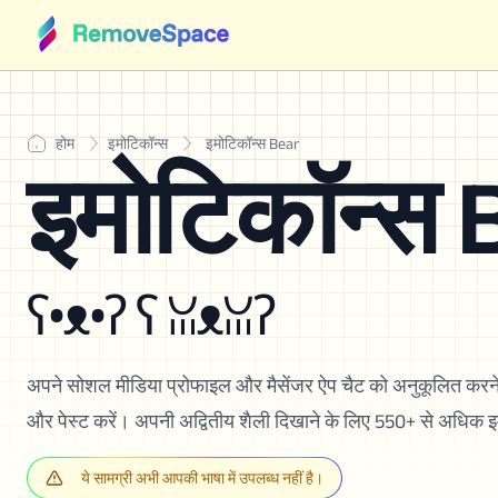
होम
इमोटिकॉन्स
इमोटिकॉन्स Bear
इमोटिकॉन्स 
ʕ•ᴥ•ʔ ʕ ꈍᴥꈍʔ
अपने सोशल मीडिया प्रोफाइल और मैसेंजर ऐप चैट को अनुकूलित करन
और पेस्ट करें। अपनी अद्वितीय शैली दिखाने के लिए 550+ से अधिक इमोट
ये सामग्री अभी आपकी भाषा में उपलब्ध नहीं है।