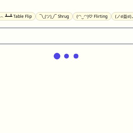
╯︵ ┻━┻ Table Flip
¯\_(ツ)_/¯ Shrug
(◠‿◠)♡ Flirting
(ノಠ益ಠ)ノ
(^_-) Winking
(ᵕ≀ ̠ᵕ ) Shy
(⇀_⇀) Disapproving
(¬_¬) Annoy
) Nervous
(╯︵╰,) Depressed
(*^.^)つ♨ Eating
٩(^ᴗ^)۶ Exc
er
(ᴗ˳ᴗ) zZ Sleeping
( ˘ ³˘)♥ Kissing
ᕕ(╯°□°)ᕗ Running
(ಥ_ಥ
(⌐■_■) Sunglasses
↜(Φ益Φ)Ψ Devils
(╭ರ_•́) Thinking