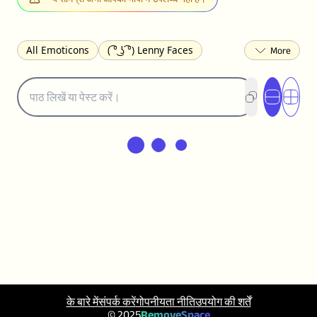
All Emoticons
( ͡° ͜ʖ ͡°) Lenny Faces
(✯◡✯) Cute
(╯°□°)╯︵ ┻━┻ Table Flip
¯\_(ツ)_/¯ Shrug
(◠‿◠)♡ Flirting
(ノಠ益ಠ)ノ Angry
ヽ༼ຈل͜ຈ༽ﾉ Dongers
ʕ•ᴥ•ʔ Bears
(｡•́︿•̀｡) Sad
(ﾐ^ᆽ^ﾐ) Cats
(•᷄⌓•᷅) Confused
(^‿^) Happy
(^_-) Winking
(ᵕ≀ ̠ᵕ ) Shy
(⇀_⇀) Disapproving
(¬_¬) Annoyed
(❀❛ᴗ❛) Blushing
ლ(•́•́ლ) Scared
(⊙_☉) Surprised
(♥‿♥) Love
ᄽ(☉_☉)ᄿ Spiders
(・へ・) Nervous
(╯︵╰,) Depressed
(*^.^)つ♨ Eating
٩(^ᴗ^)۶ Excited
(〃∇〃) Embarrassed
के बारे में
संपर्क करें
गोपनीयता नीति
उपयोग की शर्तें
︻デ═一 Guns
ଘ(੭ˊ꒳ˋ)੭✩ Angels
© 2025
RemoveSpace