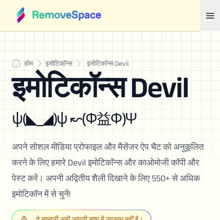
होम
इमोटिकॉन्स
इमोटिकॉन्स Devil
इमोटिकॉन्स Devil
ψ(◣_◢)ψ ↜(Φ益Φ)Ψ
अपने सोशल मीडिया प्रोफाइल और मैसेंजर ऐप चैट को अनुकूलित
करने के लिए हमारे Devil इमोटिकॉन्स और काओमोजी कॉपी और
पेस्ट करें। अपनी अद्वितीय शैली दिखाने के लिए 550+ से अधिक
इमोटिकॉन में से चुनें!
ये सामग्री अभी आपकी भाषा में उपलब्ध नहीं है।