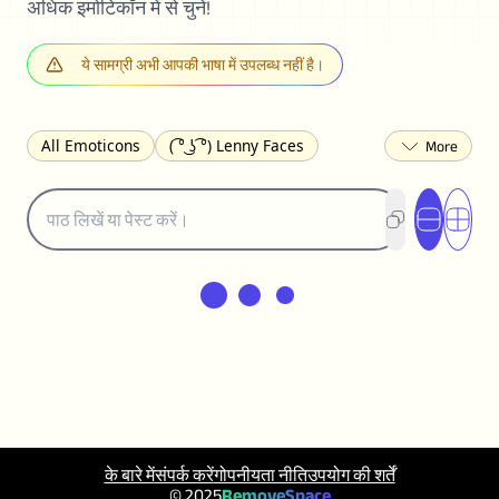
अधिक इमोटिकॉन में से चुनें!
ये सामग्री अभी आपकी भाषा में उपलब्ध नहीं है।
All Emoticons
( ͡° ͜ʖ ͡°) Lenny Faces
(✯◡✯) Cute
(╯°□°)╯︵ ┻━┻ Table Flip
¯\_(ツ)_/¯ Shrug
(◠‿◠)♡ Flirting
(ノಠ益ಠ)ノ Angry
ヽ༼ຈل͜ຈ༽ﾉ Dongers
ʕ•ᴥ•ʔ Bears
(｡•́︿•̀｡) Sad
(ﾐ^ᆽ^ﾐ) Cats
(•᷄⌓•᷅) Confused
(^‿^) Happy
(^_-) Winking
(ᵕ≀ ̠ᵕ ) Shy
(⇀_⇀) Disapproving
(¬_¬) Annoyed
(❀❛ᴗ❛) Blushing
ლ(•́•́ლ) Scared
(⊙_☉) Surprised
(♥‿♥) Love
ᄽ(☉_☉)ᄿ Spiders
(・へ・) Nervous
के बारे में
संपर्क करें
गोपनीयता नीति
उपयोग की शर्तें
(╯︵╰,) Depressed
(*^.^)つ♨ Eating
© 2025
RemoveSpace