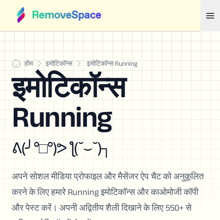
होम
इमोटिकॉन्स
इमोटिकॉन्स Running
इमोटिकॉन्स
Running
ᕕ(╯°□°)ᕗ ƪ(˘⌣˘)┐
अपने सोशल मीडिया प्रोफाइल और मैसेंजर ऐप चैट को अनुकूलित
करने के लिए हमारे Running इमोटिकॉन्स और काओमोजी कॉपी
और पेस्ट करें। अपनी अद्वितीय शैली दिखाने के लिए 550+ से