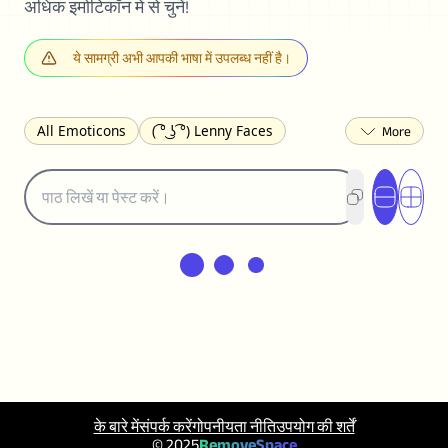
अधिक इमोटिकॉन में से चुनें!
ये सामग्री अभी आपकी भाषा में उपलब्ध नहीं है।
All Emoticons
( ͡° ͜ʖ ͡°) Lenny Faces
(✯◡✯) Cute
(╯°□°)╯︵ ┻━┻ Table Flip
¯\_(ツ)_/¯ Shrug
(◠‿◠)♡ Flirting
(ノಠ益ಠ)ノ Angry
ヽ༼ຈل͜ຈ༽ﾉ Dongers
ʕ•ᴥ•ʔ Bears
(｡•́︿•̀｡) Sad
(ﾐ^ᆽ^ﾐ) Cats
(•᷄⌓•᷅) Confused
(^‿^) Happy
(^_-) Winking
(ᵕ≀ ̠ᵕ ) Shy
(⇀_⇀) Disapproving
(¬_¬) Annoyed
(❀❛ᴗ❛) Blushing
ლ(•́•́ლ) Scared
(⊙_☉) Surprised
(♥‿♥) Love
ᄽ(☉_☉)ᄿ Spiders
(・へ・) Nervous
के बारे में
संपर्क करें
गोपनीयता नीति
उपयोग की शर्तें
(╯︵╰,) Depressed
(*^.^)つ♨ Eating
© 2025
RemoveSpace