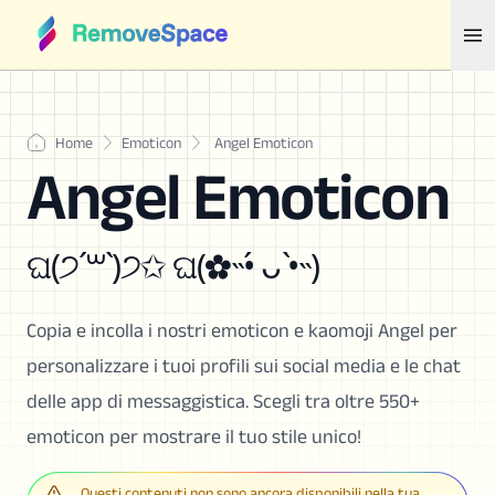
Home
Emoticon
Angel Emoticon
Angel Emoticon
ଘ(੭ˊ꒳ˋ)੭✩ ଘ(✿˵•́ ᴗ •̀˵)
Copia e incolla i nostri emoticon e kaomoji Angel per
personalizzare i tuoi profili sui social media e le chat
delle app di messaggistica. Scegli tra oltre 550+
emoticon per mostrare il tuo stile unico!
Questi contenuti non sono ancora disponibili nella tua