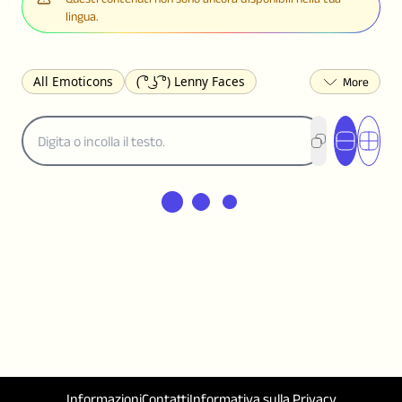
lingua.
All Emoticons
( ͡° ͜ʖ ͡°) Lenny Faces
(✯◡✯) Cute
(╯°□°)╯︵ ┻━┻ Table Flip
¯\_(ツ)_/¯ Shrug
(◠‿◠)♡ Flirting
(ノಠ益ಠ)ノ Angry
ヽ༼ຈل͜ຈ༽ﾉ Dongers
ʕ•ᴥ•ʔ Bears
(｡•́︿•̀｡) Sad
(ﾐ^ᆽ^ﾐ) Cats
(•᷄⌓•᷅) Confused
(^‿^) Happy
(^_-) Winking
(ᵕ≀ ̠ᵕ ) Shy
(⇀_⇀) Disapproving
(¬_¬) Annoyed
(❀❛ᴗ❛) Blushing
ლ(•́•́ლ) Scared
(⊙_☉) Surprised
(♥‿♥) Love
ᄽ(☉_☉)ᄿ Spiders
(・へ・) Nervous
(╯︵╰,) Depressed
(*^.^)つ♨ Eating
٩(^ᴗ^)۶ Excited
(〃∇〃) Embarrassed
Informazioni
Contatti
Informativa sulla Privacy