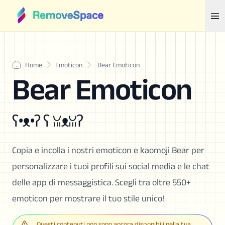
Home
Emoticon
Bear Emoticon
Bear Emoticon
ʕ•ᴥ•ʔ ʕ ꈍᴥꈍʔ
Copia e incolla i nostri emoticon e kaomoji Bear per
personalizzare i tuoi profili sui social media e le chat
delle app di messaggistica. Scegli tra oltre 550+
emoticon per mostrare il tuo stile unico!
Questi contenuti non sono ancora disponibili nella tua