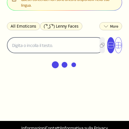
lingua.
All Emoticons
( ͡° ͜ʖ ͡°) Lenny Faces
(✯◡✯) Cute
(╯°□°)╯︵ ┻━┻ Table Flip
¯\_(ツ)_/¯ Shrug
(◠‿◠)♡ Flirting
(ノಠ益ಠ)ノ Angry
ヽ༼ຈل͜ຈ༽ﾉ Dongers
ʕ•ᴥ•ʔ Bears
(｡•́︿•̀｡) Sad
(ﾐ^ᆽ^ﾐ) Cats
(•᷄⌓•᷅) Confused
(^‿^) Happy
(^_-) Winking
(ᵕ≀ ̠ᵕ ) Shy
(⇀_⇀) Disapproving
(¬_¬) Annoyed
(❀❛ᴗ❛) Blushing
ლ(•́•́ლ) Scared
(⊙_☉) Surprised
(♥‿♥) Love
ᄽ(☉_☉)ᄿ Spiders
(・へ・) Nervous
(╯︵╰,) Depressed
(*^.^)つ♨ Eating
٩(^ᴗ^)۶ Excited
(〃∇〃) Embarrassed
Informazioni
Contatti
Informativa sulla Privacy