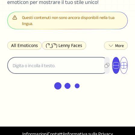
emoticon per mostrare il tuo stile unico!
Questi contenuti non sono ancora disponibili nella tua
lingua.
All Emoticons
( ͡° ͜ʖ ͡°) Lenny Faces
(✯◡✯) Cute
(╯°□°)╯︵ ┻━┻ Table Flip
¯\_(ツ)_/¯ Shrug
(◠‿◠)♡ Flirting
(ノಠ益ಠ)ノ Angry
ヽ༼ຈل͜ຈ༽ﾉ Dongers
ʕ•ᴥ•ʔ Bears
(｡•́︿•̀｡) Sad
(ﾐ^ᆽ^ﾐ) Cats
(•᷄⌓•᷅) Confused
(^‿^) Happy
(^_-) Winking
(ᵕ≀ ̠ᵕ ) Shy
(⇀_⇀) Disapproving
(¬_¬) Annoyed
(❀❛ᴗ❛) Blushing
ლ(•́•́ლ) Scared
(⊙_☉) Surprised
(♥‿♥) Love
ᄽ(☉_☉)ᄿ Spiders
(・へ・) Nervous
Informazioni
Contatti
Informativa sulla Privacy